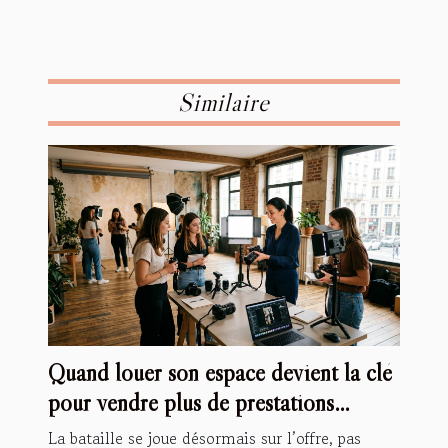
Similaire
Quand louer son espace devient la clé
pour vendre plus de prestations
spécialisées
La bataille se joue désormais sur l’offre, pas