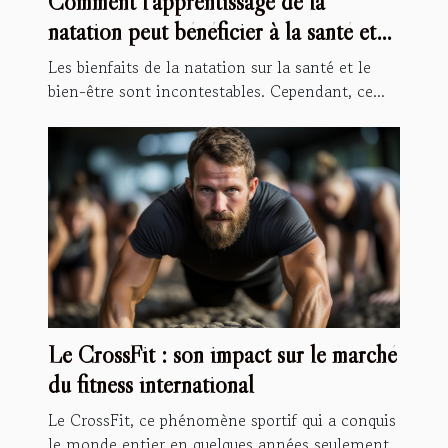
Comment l'apprentissage de la
natation peut bénéficier à la santé et
au développement de vos enfants
Les bienfaits de la natation sur la santé et le
bien-être sont incontestables. Cependant, ce...
Le CrossFit : son impact sur le marché
du fitness international
Le CrossFit, ce phénomène sportif qui a conquis
le monde entier en quelques années seulement,