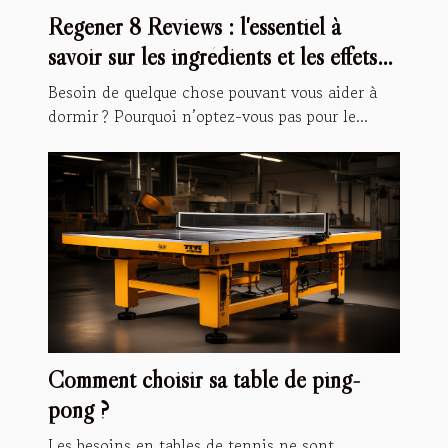
Regener 8 Reviews : l'essentiel à
savoir sur les ingrédients et les effets
secondaires
Besoin de quelque chose pouvant vous aider à
dormir ? Pourquoi n’optez-vous pas pour le...
Comment choisir sa table de ping-
pong ?
Les besoins en tables de tennis ne sont