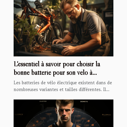
L'essentiel à savoir pour choisir la
bonne batterie pour son vélo à
assistance électrique
Les batteries de vélo électrique existent dans de
nombreuses variantes et tailles différentes. Il...