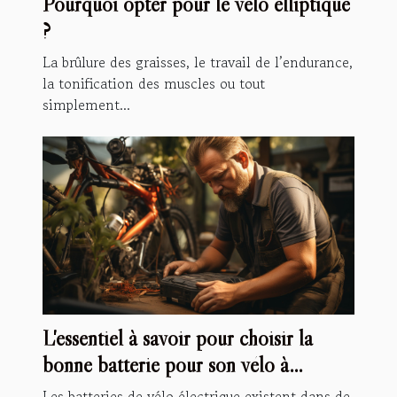
Pourquoi opter pour le vélo elliptique
?
La brûlure des graisses, le travail de l’endurance,
la tonification des muscles ou tout
simplement...
L'essentiel à savoir pour choisir la
bonne batterie pour son vélo à
assistance électrique
Les batteries de vélo électrique existent dans de